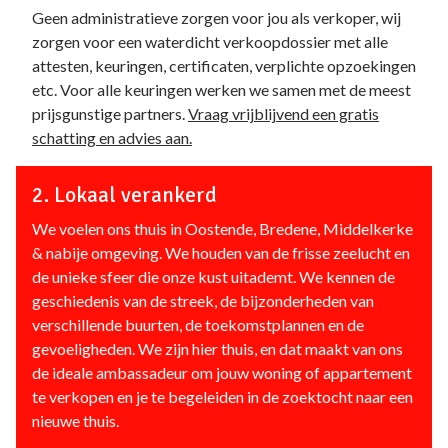
Geen administratieve zorgen voor jou als verkoper, wij
zorgen voor een waterdicht verkoopdossier met alle
attesten, keuringen, certificaten, verplichte opzoekingen
etc. Voor alle keuringen werken we samen met de meest
prijsgunstige partners.
Vraag vrijblijvend een gratis
schatting en advies aan.
2. Lokaal verankerd
We voelen ons thuis in Oostende, Bredene, Middelkerke
& nabije omgeving. We houden van de frisse zeelucht en
de unieke sfeer die onze kust uitademt. We kennen de
geschiedenis van de streek, de bijzonderheden van
verschillende buurten, de toekomstplannen en de
gevoeligheden. We zijn hier thuis, en dat maakt van ons
de ideale ambassadeur om jouw woning of appartement
te verkopen en je te begeleiden in de zoektocht naar een
nieuwe thuis.