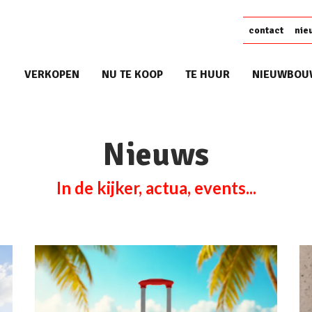
contact
nie
VERKOPEN
NU TE KOOP
TE HUUR
NIEUWBOU
Nieuws
In de kijker, actua, events...