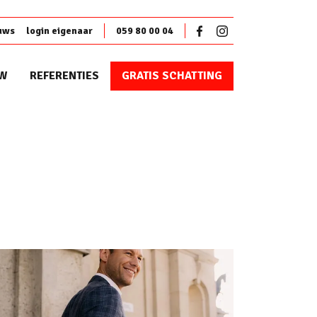
uws
login eigenaar
059 80 00 04
W
REFERENTIES
GRATIS SCHATTING