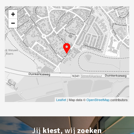
+
−
Leaflet
| Map data ©
OpenStreetMap
contributors
Jij
kiest,
wij
zoeken