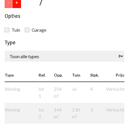
/
-
+
Opties
Tuin
Garage
Type
Type
Ref.
Opp.
Tuin
Slpk.
Prijs
Woning
lot
254
Ja
4
Verkocht
1
m²
Woning
lot
144
130
3
Verkocht
2
m²
m²