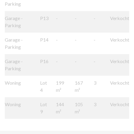
Parking
Garage -
P13
-
-
-
Verkocht
Parking
Garage -
P14
-
-
-
Verkocht
Parking
Garage -
P16
-
-
-
Verkocht
Parking
Woning
Lot
199
167
3
Verkocht
4
m²
m²
Woning
Lot
144
105
3
Verkocht
9
m²
m²