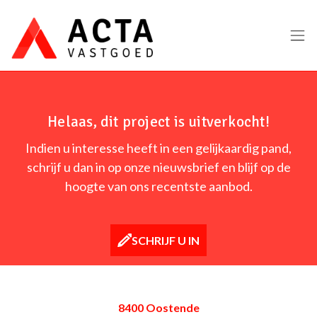
Menu overslaan en naar de inhoud gaan
Helaas, dit project is uitverkocht!
Indien u interesse heeft in een gelijkaardig pand,
schrijf u dan in op onze nieuwsbrief en blijf op de
hoogte van ons recentste aanbod.
SCHRIJF U IN
8400 Oostende