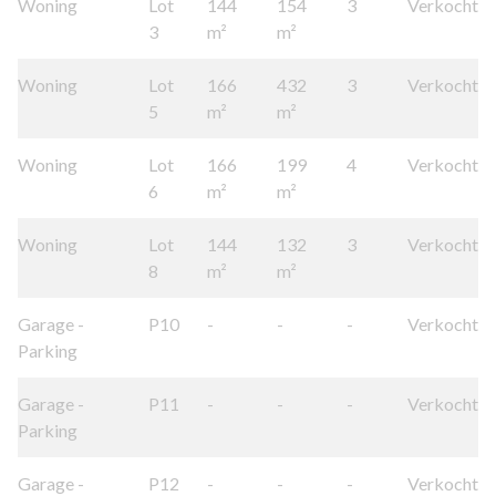
Woning
Lot
144
154
3
Verkocht
3
m²
m²
Woning
Lot
166
432
3
Verkocht
5
m²
m²
Woning
Lot
166
199
4
Verkocht
6
m²
m²
Woning
Lot
144
132
3
Verkocht
8
m²
m²
Garage -
P10
-
-
-
Verkocht
Parking
Garage -
P11
-
-
-
Verkocht
Parking
Garage -
P12
-
-
-
Verkocht