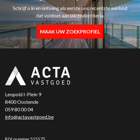
Schrijf u in en ontvang als eerste ons recentste aanbod
dat voldoet aan uw zoekcriteria.
MAAK UW ZOEKPROFIEL
Leopold I-Plein 9
8400 Oostende
059 80 00 04
info@actavastgoed.be
BIV nummer 515575