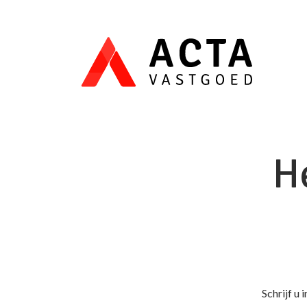
Menu overslaan en naar de inhoud gaan
H
Schrijf u