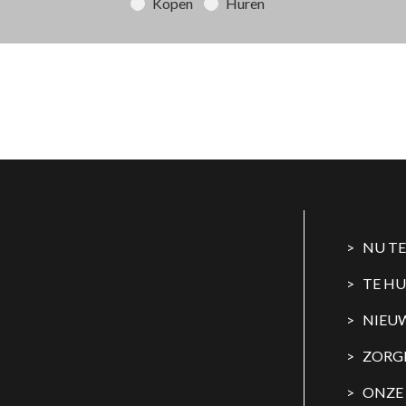
Kopen
Huren
NU T
TE H
NIEU
ZORG
ONZE