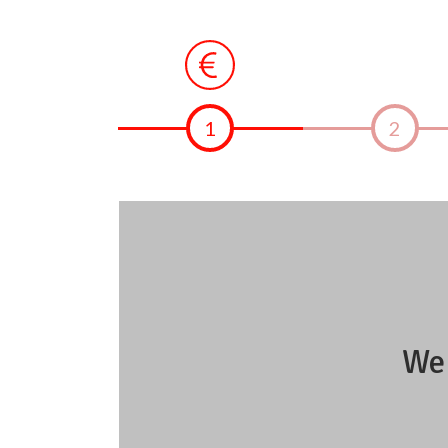
1
2
Wen