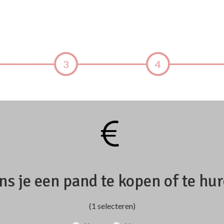
3
4
s je een pand te kopen of te hu
(1 selecteren)