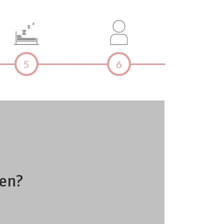
5
6
ren?