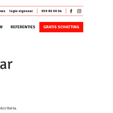
uws
login eigenaar
059 80 00 04
W
REFERENTIES
GRATIS SCHATTING
ar
kcriteria.