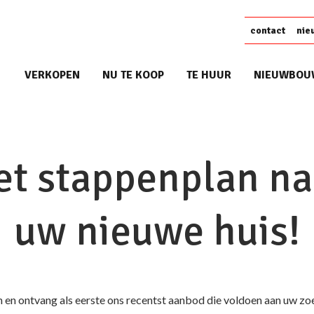
contact
nie
VERKOPEN
NU TE KOOP
TE HUUR
NIEUWBOU
et stappenplan na
uw nieuwe huis!
 in en ontvang als eerste ons recentst aanbod die voldoen aan uw zoe