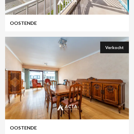
OOSTENDE
verkocht
OOSTENDE