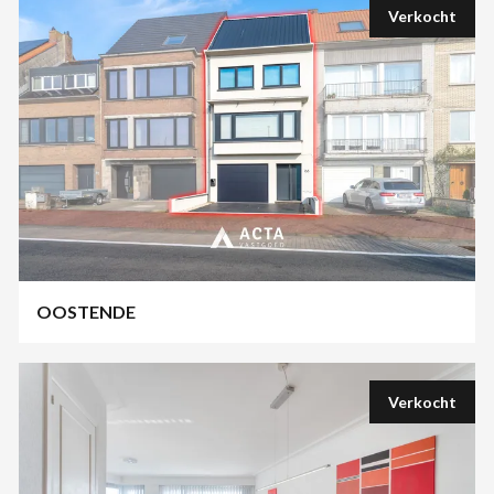
verkocht
OOSTENDE
verkocht