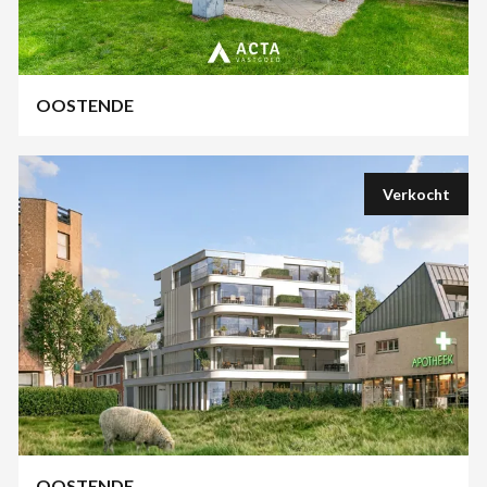
OOSTENDE
verkocht
OOSTENDE