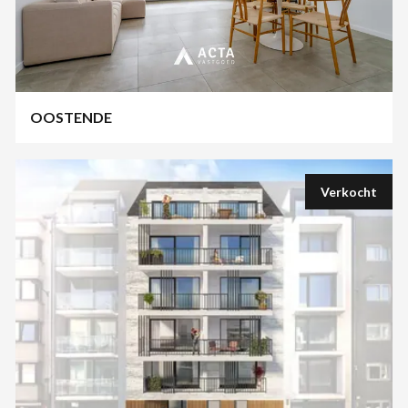
OOSTENDE
verkocht