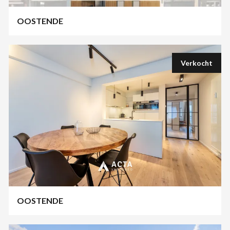
OOSTENDE
verkocht
OOSTENDE