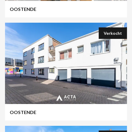
OOSTENDE
verkocht
OOSTENDE