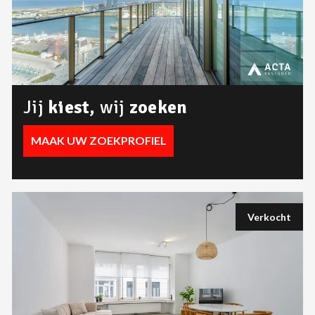
Jij
kiest,
wij
zoeken
MAAK UW ZOEKPROFIEL
verkocht