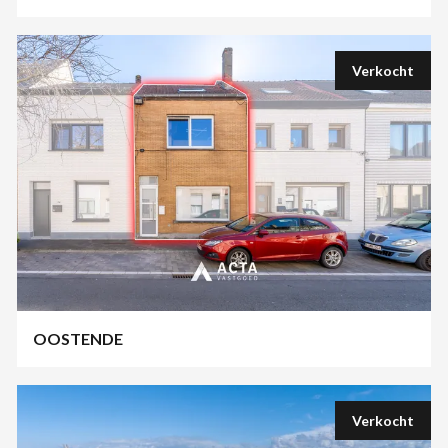
verkocht
OOSTENDE
verkocht