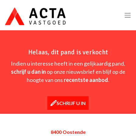
Menu overslaan en naar de inhoud gaan
Helaas, dit pand is verkocht
Indien u interesse heeft in een gelijkaardig pand,
schrijf u dan in
op onze nieuwsbrief en blijf op de
hoogte van ons
recentste aanbod
.
SCHRIJF U IN
8400 Oostende