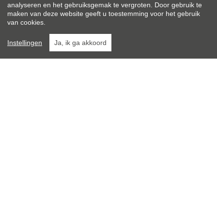
analyseren en het gebruiksgemak te vergroten. Door gebruik te
maken van deze website geeft u toestemming voor het gebruik
van cookies.
Instellingen
Ja, ik ga akkoord