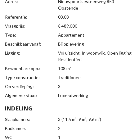
ALGEMEEN
Adres:
Nieuwpoortsesteenweg 853
Oostende
Referentie:
03.03
Vraagprijs:
€ 489.000
Type:
Appartement
Beschikbaar vanaf:
Bij oplevering
Ligging:
Vrij uitzicht, In woonwijk, Open ligging,
Residentieel
Bewoonbare opp.:
108 m²
Type constructie:
Traditioneel
Op verdieping:
3
Algemene staat:
Luxe-afwerking
INDELING
Slaapkamers:
3
(11.5 m², 9 m², 9.6 m²)
Badkamers:
2
WC:
1