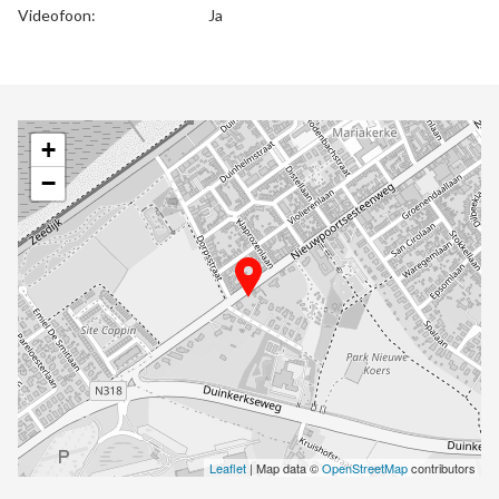
Videofoon:
Ja
+
−
Leaflet
| Map data ©
OpenStreetMap
contributors