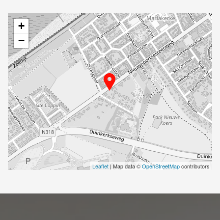
+
−
Leaflet
| Map data ©
OpenStreetMap
contributors