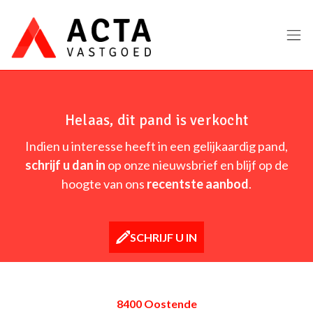
Menu overslaan en naar de inhoud gaan
Helaas, dit pand is verkocht
Indien u interesse heeft in een gelijkaardig pand,
schrijf u dan in
op onze nieuwsbrief en blijf op de
hoogte van ons
recentste aanbod
.
SCHRIJF U IN
8400 Oostende