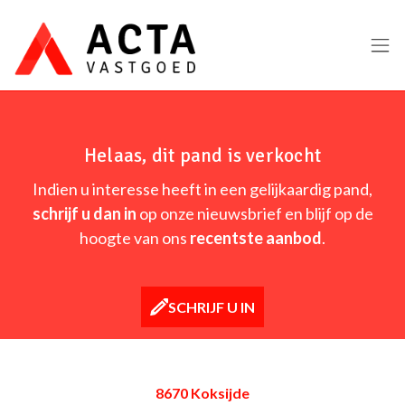
Menu overslaan en naar de inhoud gaan
Helaas, dit pand is verkocht
Indien u interesse heeft in een gelijkaardig pand,
schrijf u dan in
op onze nieuwsbrief en blijf op de
hoogte van ons
recentste aanbod
.
SCHRIJF U IN
8670 Koksijde