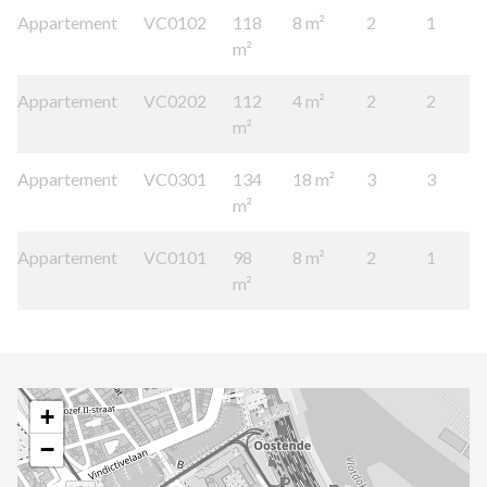
Appartement
VC0102
118
8 m²
2
1
m²
Appartement
VC0202
112
4 m²
2
2
m²
Appartement
VC0301
134
18 m²
3
3
m²
Appartement
VC0101
98
8 m²
2
1
m²
+
−