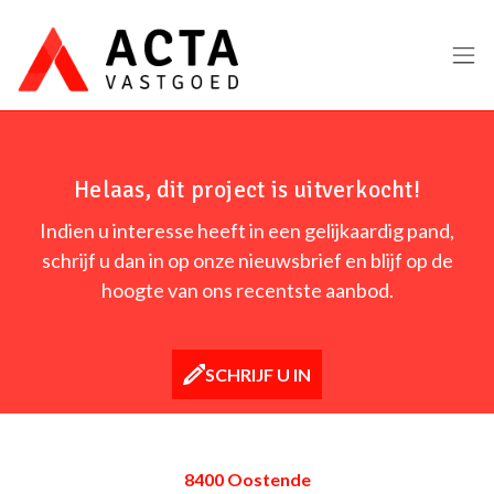
Menu overslaan en naar de inhoud gaan
Helaas, dit project is uitverkocht!
Indien u interesse heeft in een gelijkaardig pand,
schrijf u dan in op onze nieuwsbrief en blijf op de
hoogte van ons recentste aanbod.
SCHRIJF U IN
8400 Oostende