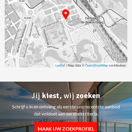
Leaflet
| Map data ©
OpenStreetMap
contributors
Jij
kiest,
wij
zoeken
Schrijf u in en ontvang als eerste ons recentste aanbod
dat voldoet aan uw zoekcriteria.
MAAK UW ZOEKPROFIEL