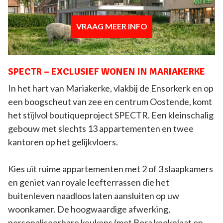
VRAAG MEER INFO
SPECTR – EXCLUSIEF WONEN IN MARIAKERKE
In het hart van Mariakerke, vlakbij de Ensorkerk en op
een boogscheut van zee en centrum Oostende, komt
het stijlvol boutiqueproject SPECTR. Een kleinschalig
gebouw met slechts 13 appartementen en twee
kantoren op het gelijkvloers.
Kies uit ruime appartementen met 2 of 3 slaapkamers
en geniet van royale leefterrassen die het
buitenleven naadloos laten aansluiten op uw
woonkamer. De hoogwaardige afwerking,
personaliseerbare keukens (met Bora kookplaat en