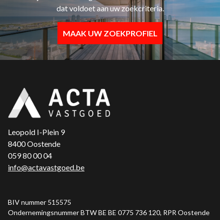
dat voldoet aan uw zoekcriteria.
MAAK UW ZOEKPROFIEL
Leopold I-Plein 9
8400 Oostende
059 80 00 04
info@actavastgoed.be
BIV nummer 515575
Ondernemingsnummer BTW BE BE 0775 736 120, RPR Oostende