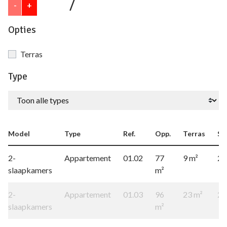
/
-
+
Opties
Terras
Type
Model
Type
Ref.
Opp.
Terras
Slp
2-
Appartement
01.02
77
9 m²
2
slaapkamers
m²
2-
Appartement
01.03
96
23 m²
2
slaapkamers
m²