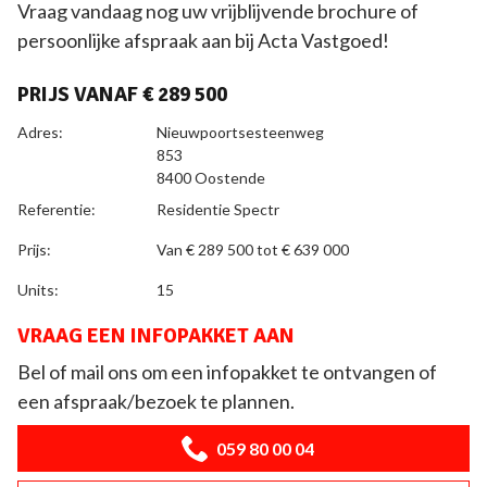
Vraag vandaag nog uw vrijblijvende brochure of
persoonlijke afspraak aan bij Acta Vastgoed!
PRIJS VANAF € 289 500
ALGEMEEN
Adres
:
Nieuwpoortsesteenweg
853
8400 Oostende
Referentie
:
Residentie Spectr
Prijs
:
Van € 289 500 tot € 639 000
Units:
15
VRAAG EEN INFOPAKKET AAN
Bel of mail ons om een infopakket te ontvangen of
een afspraak/bezoek te plannen.
059 80 00 04