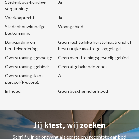
Stedenbouwkundige
Ja
vergunning:
Voorkooprecht:
Ja
Stedenbouwkundige
Woongebied
bestemming:
Dagvaarding en
Geen rechterlijke herstelmaatregel of
herstelvordering:
bestuurlijke maatregel opgelegd
Overstromingsgevoelig:
Geen overstromingsgevoelig gebied
Overstromingsgebied:
Geen afgebakende zones
Overstromingskans
A
perceel (P-score):
Erfgoed:
Geen beschermd erfgoed
Jij
kiest,
wij
zoeken
Schrijf u in en ontvang als eerste ons recentste aanbod