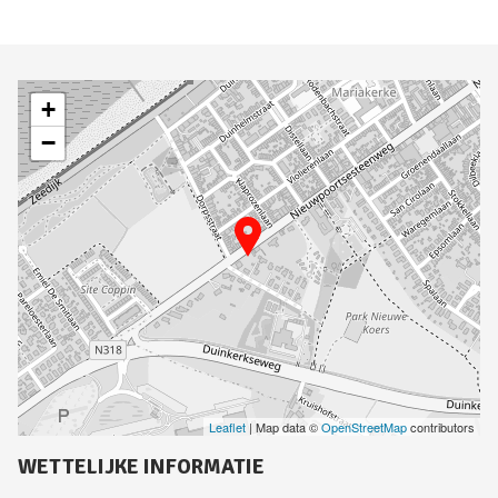
+
−
Leaflet
| Map data ©
OpenStreetMap
contributors
WETTELIJKE INFORMATIE