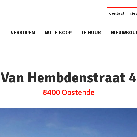
contact
nie
VERKOPEN
NU TE KOOP
TE HUUR
NIEUWBOU
Van Hembdenstraat 4
8400 Oostende