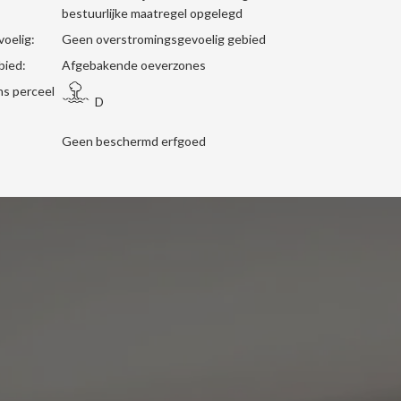
bestuurlijke maatregel opgelegd
oelig:
Geen overstromingsgevoelig gebied
bied:
Afgebakende oeverzones
s perceel
D
Geen beschermd erfgoed