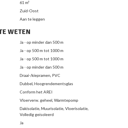
61 m²
Zuid-Oost
Aan te leggen
TE WETEN
Ja - op minder dan 500 m
Ja - op 500 m tot 1000 m
Ja - op 500 m tot 1000 m
Ja - op minder dan 500 m
Draai-/kiepramen, PVC
Dubbel, Hoogrendementsglas
Conform het AREI
Vloerverw. geheel, Warmtepomp
Dakisolatie, Muurisolatie, Vloerisolatie,
Volledig geïsoleerd
Ja