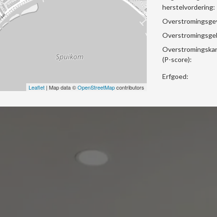
herstelvordering:
Overstromingsgev
Overstromingsge
Overstromingskan
(P-score):
Erfgoed:
Leaflet
| Map data ©
OpenStreetMap
contributors