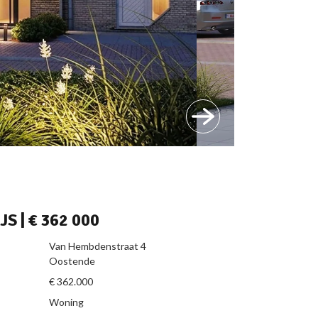
Next
JS |
€ 362 000
N
Van Hembdenstraat 4
Oostende
€ 362.000
Woning