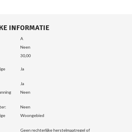
KE INFORMATIE
A
Neen
30,00
ige
Ja
Ja
unning
Neen
ter:
Neen
ige
Woongebied
Geen rechterlijke herstelmaatregel of