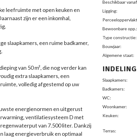
Beschikbaar vanaf
rijke leefruimte met open keuken en
Ligging:
Daarnaast zijn er een inkomhal,
Perceeloppervlak
ig.
Bewoonbare opp.
Type constructie:
ige slaapkamers, een ruime badkamer,
Bouwjaar:
g.
Algemene staat:
dieping van 50 m², die nog verder kan
INDELING
voudig extra slaapkamers, een
Slaapkamers:
ruimte, volledig afgestemd op uw
Badkamers:
WC:
Woonkamer:
uwste energienormen en uitgerust
Keuken:
rwarming, ventilatiesysteem D met
egenwaterput van 7.500 liter. Dankzij
Terras:
n laag energieverbruik en optimaal