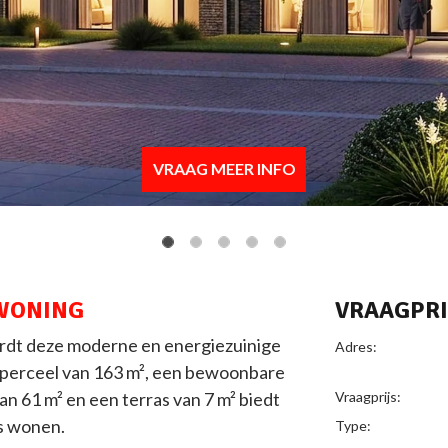
VRAAG MEER INFO
WONING
VRAAGPRI
ALGEMEE
rdt deze moderne en energiezuinige
Adres:
perceel van 163 m², een bewoonbare
an 61 m² en een terras van 7 m² biedt
Vraagprijs:
s wonen.
Type: