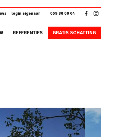
uws
login eigenaar
059 80 00 04
W
REFERENTIES
GRATIS SCHATTING