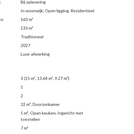
:
Bij oplevering
In woonwijk, Open ligging, Residentieel
te:
163 m²
:
133 m²
Traditioneel
2027
Luxe-afwerking
3
(15 m², 13.64 m², 9.27 m²)
1
2
32 m²
, Doorzonkamer
5 m²
, Open keuken, Ingericht met
toestellen
7 m²