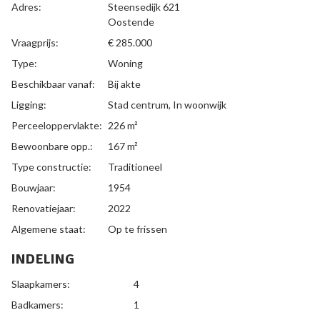
ALGEMEEN
Adres:
Steensedijk 621
Oostende
Vraagprijs:
€ 285.000
Type:
Woning
Beschikbaar vanaf:
Bij akte
Ligging:
Stad centrum, In woonwijk
Perceeloppervlakte:
226 m²
Bewoonbare opp.:
167 m²
Type constructie:
Traditioneel
Bouwjaar:
1954
Renovatiejaar:
2022
Algemene staat:
Op te frissen
INDELING
Slaapkamers:
4
Badkamers:
1