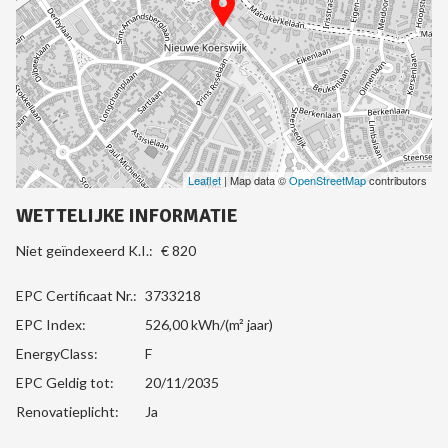
Leaflet
| Map data ©
OpenStreetMap
contributors
WETTELIJKE INFORMATIE
Niet geïndexeerd K.I.:
€ 820
EPC Certificaat Nr.:
3733218
EPC Index:
526,00 kWh/(m² jaar)
EnergyClass:
F
EPC Geldig tot:
20/11/2035
Renovatieplicht:
Ja