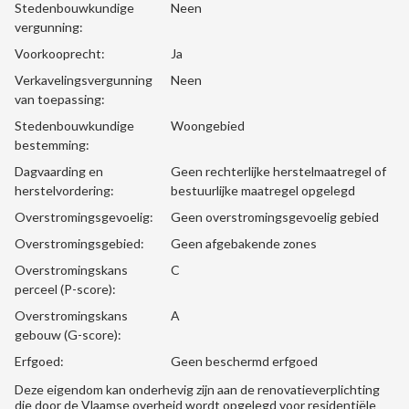
Stedenbouwkundige
Neen
vergunning:
Voorkooprecht:
Ja
Verkavelingsvergunning
Neen
van toepassing:
Stedenbouwkundige
Woongebied
bestemming:
Dagvaarding en
Geen rechterlijke herstelmaatregel of
herstelvordering:
bestuurlijke maatregel opgelegd
Overstromingsgevoelig:
Geen overstromingsgevoelig gebied
Overstromingsgebied:
Geen afgebakende zones
Overstromingskans
C
perceel (P-score):
Overstromingskans
A
gebouw (G-score):
Erfgoed:
Geen beschermd erfgoed
Deze eigendom kan onderhevig zijn aan de renovatieverplichting
die door de Vlaamse overheid wordt opgelegd voor residentiële