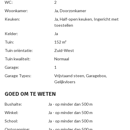
WC:
2
Woonkamer:
Ja
, Doorzonkamer
Keuken:
Ja
, Half-open keuken, Ingericht met
toestellen
Kelder:
Ja
Tuin:
152 m²
Tuin oriëntatie:
Zuid-West
Tuin kwaliteit:
Normaal
Garage:
1
Garage Types:
Vrijstaand steen, Garagebox,
Gelijkvloers
GOED OM TE WETEN
Bushalte:
Ja - op minder dan 500 m
Winkel:
Ja - op minder dan 500 m
School:
Ja - op minder dan 500 m
Ontspanning:
Ja - op minder dan 500 m