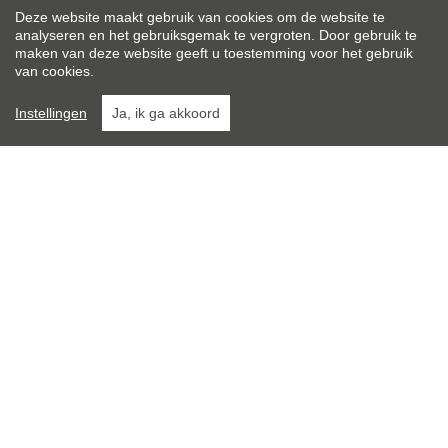
Deze website maakt gebruik van cookies om de website te
analyseren en het gebruiksgemak te vergroten. Door gebruik te
maken van deze website geeft u toestemming voor het gebruik
van cookies.
Niet jouw
smaak
?
Instellingen
Ja, ik ga akkoord
Bekijk alle panden in ons aanbod
HUIS | APPARTEMENT | ...
LOCATIE | POSTCODE
MAX. PRIJS
ZOEK