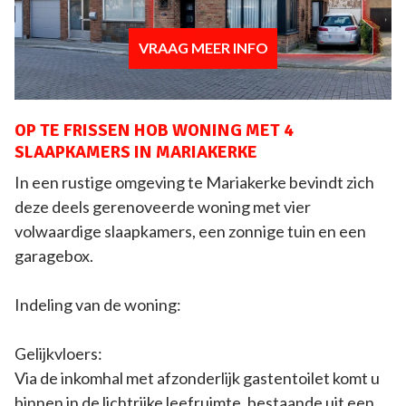
VRAAG MEER INFO
OP TE FRISSEN HOB WONING MET 4
SLAAPKAMERS IN MARIAKERKE
In een rustige omgeving te Mariakerke bevindt zich
deze deels gerenoveerde woning met vier
volwaardige slaapkamers, een zonnige tuin en een
garagebox.
Indeling van de woning:
Gelijkvloers:
Via de inkomhal met afzonderlijk gastentoilet komt u
binnen in de lichtrijke leefruimte, bestaande uit een