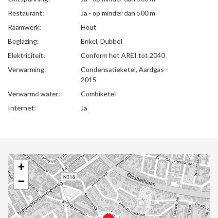
Restaurant:
Ja - op minder dan 500 m
Raamwerk:
Hout
Beglazing:
Enkel, Dubbel
Elektriciteit:
Conform het AREI tot 2040
Verwarming:
Condensatieketel, Aardgas -
2015
Verwarmd water:
Combiketel
Internet:
Ja
+
−