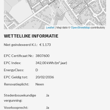
Leaflet
| Map data ©
OpenStreetMap
contributors
WETTELIJKE INFORMATIE
Niet geïndexeerd K.I.:
€ 1.173
EPC Certificaat Nr.:
3807600
EPC Index:
342,00 kWh/(m² jaar)
EnergyClass:
D
EPC Geldig tot:
20/02/2036
Renovatieplicht:
Neen
Stedenbouwkundige
Ja
vergunning:
Voorkooprecht:
Ja