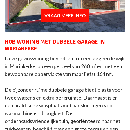
VRAAG MEER INFO
HOB WONING MET DUBBELE GARAGE IN
MARIAKERKE
Deze gezinswoning bevindt zich in een gegeerde wijk
in Mariakerke, op een perceel van 260 m² en met een
bewoonbare oppervlakte van maar liefst 164 m².
De bijzonder ruime dubbele garage biedt plaats voor
twee wagens en extra bergruimte. Daarnaast is er
een praktische wasplaats met aansluitingen voor
wasmachine en droogkast. De
onderhoudsvriendelijke tuin, georiënteerd naar het
zuidwesten, beschikt over een grote terras en een