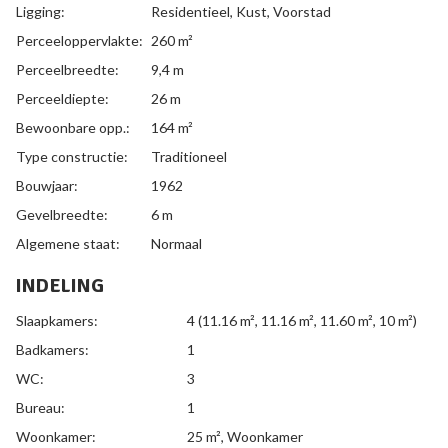
Ligging:
Residentieel, Kust, Voorstad
Perceeloppervlakte:
260 m²
Perceelbreedte:
9,4 m
Perceeldiepte:
26 m
Bewoonbare opp.:
164 m²
Type constructie:
Traditioneel
Bouwjaar:
1962
Gevelbreedte:
6 m
Algemene staat:
Normaal
INDELING
Slaapkamers:
4
(11.16 m², 11.16 m², 11.60 m², 10 m²)
Badkamers:
1
WC:
3
Bureau:
1
Woonkamer:
25 m²
, Woonkamer