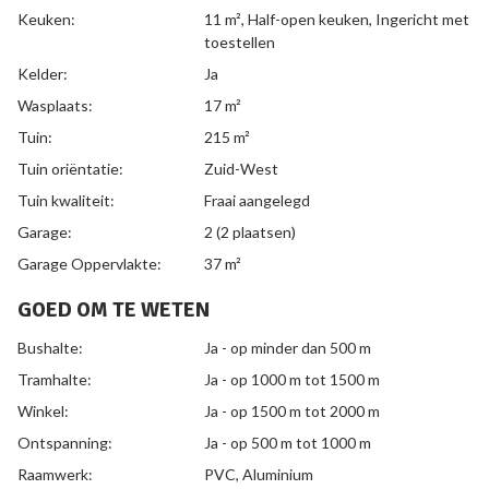
Keuken:
11 m²
, Half-open keuken, Ingericht met
toestellen
Kelder:
Ja
Wasplaats:
17 m²
Tuin:
215 m²
Tuin oriëntatie:
Zuid-West
Tuin kwaliteit:
Fraai aangelegd
Garage:
2 (2 plaatsen)
Garage Oppervlakte:
37 m²
GOED OM TE WETEN
Bushalte:
Ja - op minder dan 500 m
Tramhalte:
Ja - op 1000 m tot 1500 m
Winkel:
Ja - op 1500 m tot 2000 m
Ontspanning:
Ja - op 500 m tot 1000 m
Raamwerk:
PVC, Aluminium