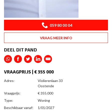
059 80 00 04
VRAAG MEER INFO
DEEL DIT PAND
VRAAGPRIJS |
€ 355 000
ALGEMEEN
Adres:
Violierenlaan 33
Oostende
Vraagprijs:
€ 355.000
Type:
Woning
Beschikbaar vanaf:
1/01/2027