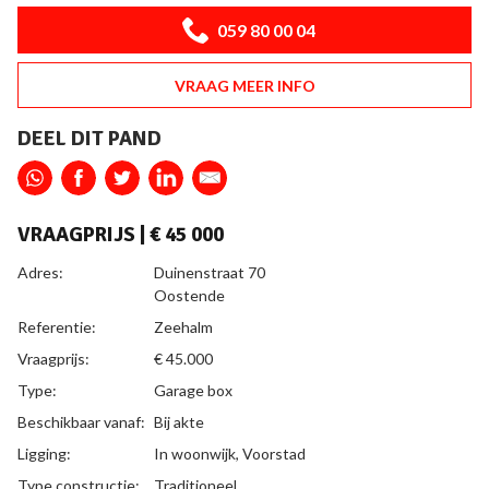
059 80 00 04
VRAAG MEER INFO
DEEL DIT PAND
VRAAGPRIJS |
€ 45 000
ALGEMEEN
Adres:
Duinenstraat 70
Oostende
Referentie:
Zeehalm
Vraagprijs:
€ 45.000
Type:
Garage box
Beschikbaar vanaf:
Bij akte
Ligging:
In woonwijk, Voorstad
Type constructie:
Traditioneel