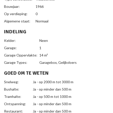
Bouwjaar:
1966
Op verdieping:
0
Algemene staat:
Normaal
INDELING
Kelder:
Neen
Garage:
1
Garage Oppervlakte:
14 m²
Garage Types:
Garagebox, Gelijkvloers
GOED OM TE WETEN
Snelweg:
Ja - op 2000 m tot 3000 m
Bushalte:
Ja - op minder dan 500 m
Tramhalte:
Ja - op 500 m tot 1000 m
Ontspanning:
Ja - op minder dan 500 m
Restaurant:
Ja - op minder dan 500 m