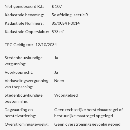
Niet geïndexeerd K.I.:
€ 107
Kadastrale benaming:
5e afdeling, sectie B
Kadastrale Nummers:
85/00S4 P0014
Kadastrale Oppervlakte:
573 m²
EPC Geldig tot:
12/10/2034
Stedenbouwkundige
Ja
vergunning:
Voorkooprecht:
Ja
Verkavelingsvergunning
Neen
van toepassing:
Stedenbouwkundige
Woongebied
bestemming:
Dagvaarding en
Geen rechterlijke herstelmaatregel of
herstelvordering:
bestuurlijke maatregel opgelegd
Overstromingsgevoelig:
Geen overstromingsgevoelig gebied