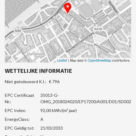
Leaflet
| Map data ©
OpenStreetMap
contributors
WETTELIJKE INFORMATIE
Niet geïndexeerd K.I.:
€ 796
EPC Certificaat
35013-G-
Nr.:
OMG_2018024020/EP17200/A001/D01/SD002
EPC Index:
92,00 kWh/(m² jaar)
EnergyClass:
A
EPC Geldig tot:
21/03/2033