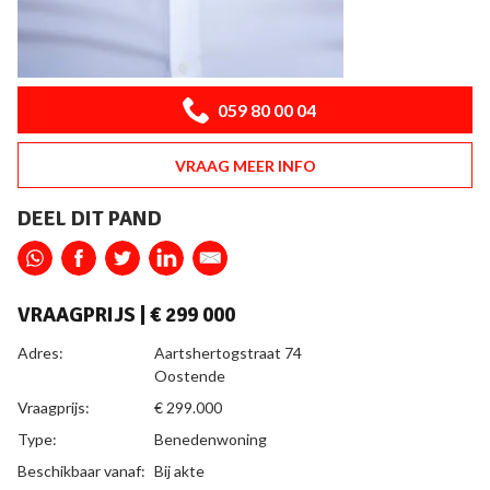
059 80 00 04
VRAAG MEER INFO
DEEL DIT PAND
VRAAGPRIJS |
€ 299 000
ALGEMEEN
Adres:
Aartshertogstraat 74
Oostende
Vraagprijs:
€ 299.000
Type:
Benedenwoning
Beschikbaar vanaf:
Bij akte