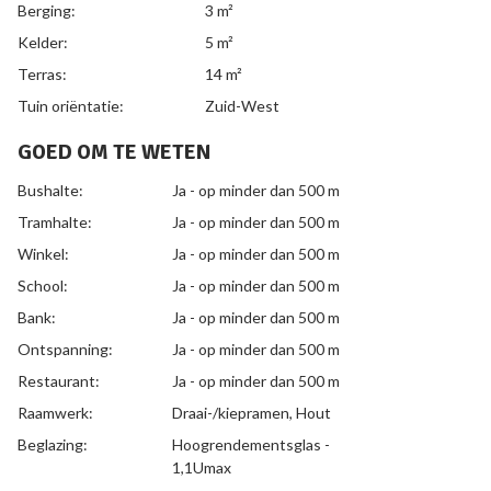
Berging:
3 m²
Kelder:
5 m²
Terras:
14 m²
Tuin oriëntatie:
Zuid-West
GOED OM TE WETEN
Bushalte:
Ja - op minder dan 500 m
Tramhalte:
Ja - op minder dan 500 m
Winkel:
Ja - op minder dan 500 m
School:
Ja - op minder dan 500 m
Bank:
Ja - op minder dan 500 m
Ontspanning:
Ja - op minder dan 500 m
Restaurant:
Ja - op minder dan 500 m
Raamwerk:
Draai-/kiepramen, Hout
Beglazing:
Hoogrendementsglas -
1,1Umax