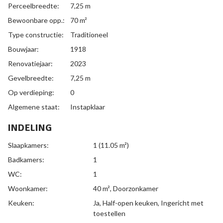
Perceelbreedte:
7,25 m
Bewoonbare opp.:
70 m²
Type constructie:
Traditioneel
Bouwjaar:
1918
Renovatiejaar:
2023
Gevelbreedte:
7,25 m
Op verdieping:
0
Algemene staat:
Instapklaar
INDELING
Slaapkamers:
1
(11.05 m²)
Badkamers:
1
WC:
1
Woonkamer:
40 m²
, Doorzonkamer
Keuken:
Ja
, Half-open keuken, Ingericht met
toestellen