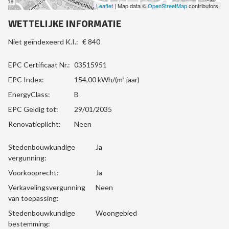
Leaflet
| Map data ©
OpenStreetMap
contributors
WETTELIJKE INFORMATIE
Niet geïndexeerd K.I.:
€ 840
EPC Certificaat Nr.:
03515951
EPC Index:
154,00 kWh/(m² jaar)
EnergyClass:
B
EPC Geldig tot:
29/01/2035
Renovatieplicht:
Neen
Stedenbouwkundige
Ja
vergunning:
Voorkooprecht:
Ja
Verkavelingsvergunning
Neen
van toepassing:
Stedenbouwkundige
Woongebied
bestemming: