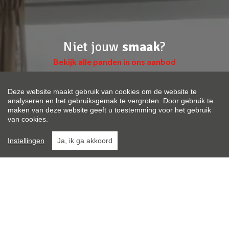
Niet jouw
smaak
?
Bekijk alle panden in ons aanbod
Deze website maakt gebruik van cookies om de website te
HUIS | APPARTEMENT | ...
analyseren en het gebruiksgemak te vergroten. Door gebruik te
maken van deze website geeft u toestemming voor het gebruik
van cookies.
LOCATIE | POSTCODE
Instellingen
Ja, ik ga akkoord
MAX. PRIJS
ZOEK