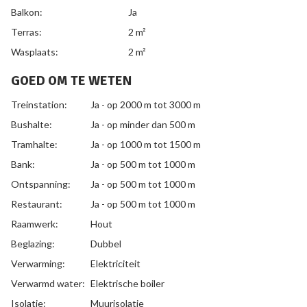
Balkon:
Ja
Terras:
2 m²
Wasplaats:
2 m²
GOED OM TE WETEN
Treinstation:
Ja - op 2000 m tot 3000 m
Bushalte:
Ja - op minder dan 500 m
Tramhalte:
Ja - op 1000 m tot 1500 m
Bank:
Ja - op 500 m tot 1000 m
Ontspanning:
Ja - op 500 m tot 1000 m
Restaurant:
Ja - op 500 m tot 1000 m
Raamwerk:
Hout
Beglazing:
Dubbel
Verwarming:
Elektriciteit
Verwarmd water:
Elektrische boiler
Isolatie:
Muurisolatie