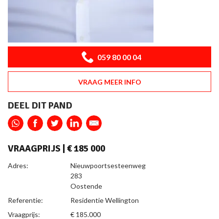
059 80 00 04
VRAAG MEER INFO
DEEL DIT PAND
VRAAGPRIJS |
€ 185 000
ALGEMEEN
Adres:
Nieuwpoortsesteenweg
283
Oostende
Referentie:
Residentie Wellington
Vraagprijs:
€ 185.000