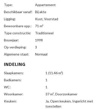
Type:
Appartement
Beschikbaar vanaf:
Bij akte
Ligging:
Kust, Voorstad
Bewoonbare opp.:
71 m²
Type constructie:
Traditioneel
Bouwjaar:
1998
Op verdieping:
3
Algemene staat:
Normaal
INDELING
Slaapkamers:
1
(11.46 m²)
Badkamers:
1
WC:
1
Woonkamer:
37 m²
, Doorzonkamer
Keuken:
Ja
, Open keuken, Ingericht met
toestellen