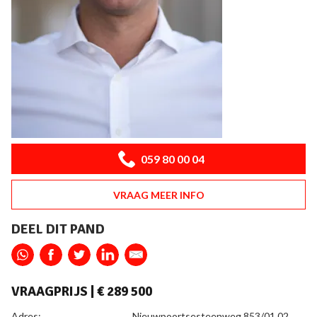
059 80 00 04
VRAAG MEER INFO
DEEL DIT PAND
VRAAGPRIJS |
€ 289 500
ALGEMEEN
Adres:
Nieuwpoortsesteenweg 853/01.02