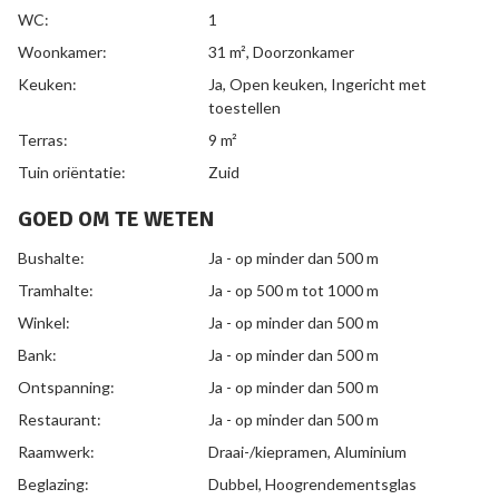
WC:
1
Woonkamer:
31 m²
, Doorzonkamer
Keuken:
Ja
, Open keuken, Ingericht met
toestellen
Terras:
9 m²
Tuin oriëntatie:
Zuid
GOED OM TE WETEN
Bushalte:
Ja - op minder dan 500 m
Tramhalte:
Ja - op 500 m tot 1000 m
Winkel:
Ja - op minder dan 500 m
Bank:
Ja - op minder dan 500 m
Ontspanning:
Ja - op minder dan 500 m
Restaurant:
Ja - op minder dan 500 m
Raamwerk:
Draai-/kiepramen, Aluminium
Beglazing:
Dubbel, Hoogrendementsglas