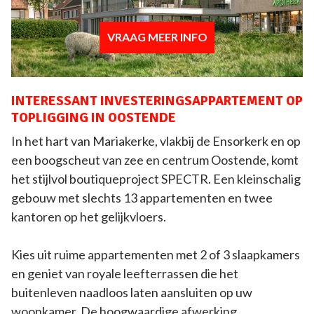
VRAAG MEER INFO
INTERESSANT INVESTERINGSAPPARTEMENT OP
TOPLIGGING IN OOSTENDE
In het hart van Mariakerke, vlakbij de Ensorkerk en op
een boogscheut van zee en centrum Oostende, komt
het stijlvol boutiqueproject SPECTR. Een kleinschalig
gebouw met slechts 13 appartementen en twee
kantoren op het gelijkvloers.
Kies uit ruime appartementen met 2 of 3 slaapkamers
en geniet van royale leefterrassen die het
buitenleven naadloos laten aansluiten op uw
woonkamer. De hoogwaardige afwerking,