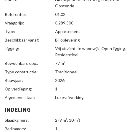
Oostende
Referentie:
01.02
Vraagprijs:
€ 289.500
Type:
Appartement
Beschikbaar vanaf:
Bij oplevering
Ligging:
Vrij uitzicht, In woonwijk, Open ligging,
Residentieel
Bewoonbare opp.:
77 m²
Type constructie:
Traditioneel
Bouwjaar:
2026
Op verdieping:
1
Algemene staat:
Luxe-afwerking
INDELING
Slaapkamers:
2
(9 m², 10 m²)
Badkamers:
1