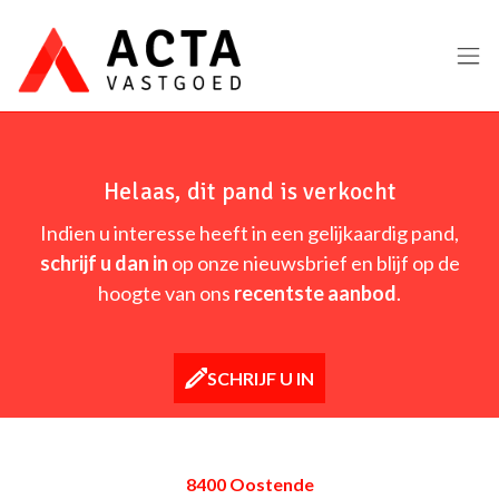
Menu overslaan en naar de inhoud gaan
Helaas, dit pand is verkocht
Indien u interesse heeft in een gelijkaardig pand,
schrijf u dan in
op onze nieuwsbrief en blijf op de
hoogte van ons
recentste aanbod
.
SCHRIJF U IN
8400 Oostende