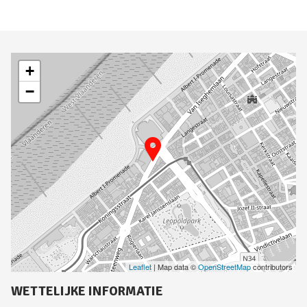
+
−
Leaflet
| Map data ©
OpenStreetMap
contributors
WETTELIJKE INFORMATIE