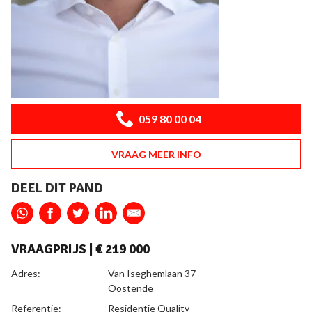
059 80 00 04
VRAAG MEER INFO
DEEL DIT PAND
VRAAGPRIJS |
€ 219 000
ALGEMEEN
Adres:
Van Iseghemlaan 37
Oostende
Referentie:
Residentie Quality