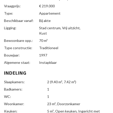
Vraagprijs:
€ 219.000
Type:
Appartement
Beschikbaar vanaf:
Bij akte
Ligging:
Stad centrum, Vrij uitzicht,
Kust
Bewoonbare opp.:
70 m²
Type constructie:
Traditioneel
Bouwjaar:
1997
Algemene staat:
Instapklaar
INDELING
Slaapkamers:
2
(9.40 m², 7.42 m²)
Badkamers:
1
WC:
1
Woonkamer:
23 m²
, Doorzonkamer
Keuken:
5 m²
, Open keuken, Ingericht met