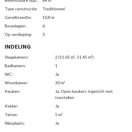
Bewoonbare opp.:
84 m²
Type constructie:
Traditioneel
Gevelbreedte:
10,8 m
Bouwlagen:
6
Op verdieping:
3
INDELING
Slaapkamers:
2
(11.05 m², 11.45 m²)
Badkamers:
1
WC:
Ja
Woonkamer:
30 m²
Keuken:
Ja
, Open keuken, Ingericht met
toestellen
Kelder:
Ja
Terras:
5 m²
Wasplaats:
Ja