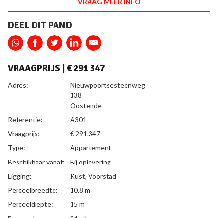
VRAAG MEER INFO
DEEL DIT PAND
VRAAGPRIJS |
€ 291 347
ALGEMEEN
Adres:
Nieuwpoortsesteenweg
138
Oostende
Referentie:
A301
Vraagprijs:
€ 291.347
Type:
Appartement
Beschikbaar vanaf:
Bij oplevering
Ligging:
Kust, Voorstad
Perceelbreedte:
10,8 m
Perceeldiepte:
15 m