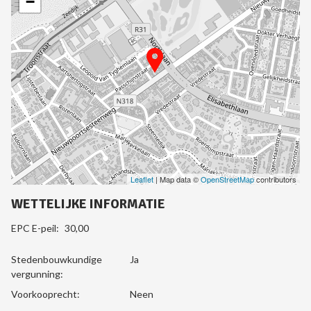
−
Leaflet
| Map data ©
OpenStreetMap
contributors
WETTELIJKE INFORMATIE
EPC E-peil:
30,00
Stedenbouwkundige
Ja
vergunning:
Voorkooprecht:
Neen